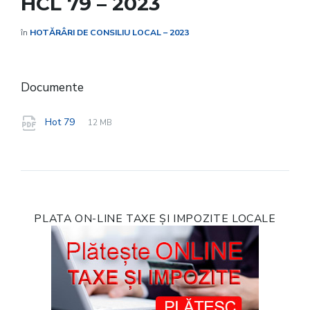
HCL 79 – 2023
în
HOTĂRÂRI DE CONSILIU LOCAL – 2023
Documente
File
pdf
File
Hot 79
12 MB
extension:
size:
PLATA ON-LINE TAXE ȘI IMPOZITE LOCALE