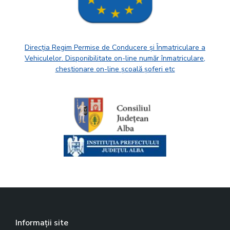
Direcția Regim Permise de Conducere și Înmatriculare a
Vehiculelor. Disponibilitate on-line număr înmatriculare,
chestionare on-line școală șoferi etc
Informații site