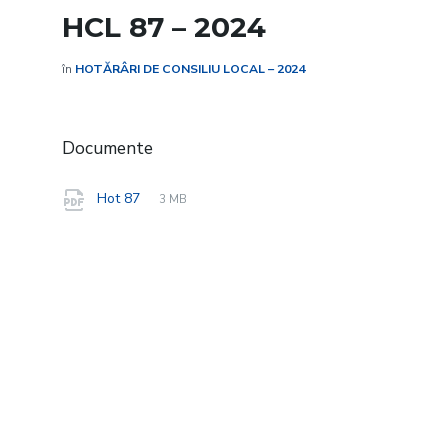
HCL 87 – 2024
în
HOTĂRÂRI DE CONSILIU LOCAL – 2024
Documente
File
pdf
File
Hot 87
3 MB
extension:
size: