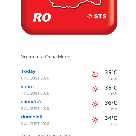
Vremea la Ocna Mureș
Today
35°C
6 AUGUST 2026
1 m/s
vineri
35°C
7 AUGUST 2026
1 m/s
sâmbătă
36°C
8 AUGUST 2026
1 m/s
duminică
34°C
9 AUGUST 2026
1 m/s
Actualizare la fiecare oră.