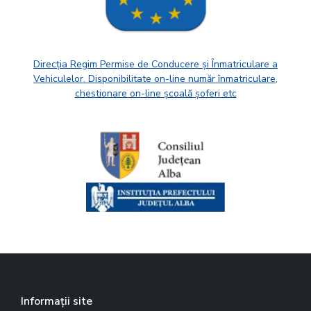
Direcția Regim Permise de Conducere și Înmatriculare a
Vehiculelor. Disponibilitate on-line număr înmatriculare,
chestionare on-line școală șoferi etc
Informații site