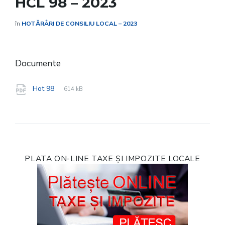
HCL 98 – 2023
în
HOTĂRÂRI DE CONSILIU LOCAL – 2023
Documente
File
pdf
File
Hot 98
614 kB
extension:
size:
PLATA ON-LINE TAXE ȘI IMPOZITE LOCALE