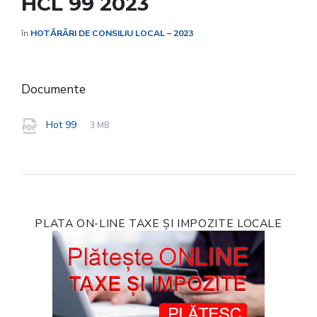
HCL 99 2023
în
HOTĂRÂRI DE CONSILIU LOCAL – 2023
Documente
File
pdf
File
Hot 99
3 MB
extension:
size:
PLATA ON-LINE TAXE ȘI IMPOZITE LOCALE