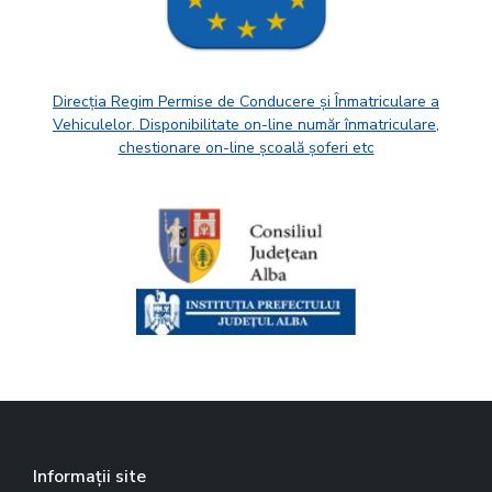
Direcția Regim Permise de Conducere și Înmatriculare a
Vehiculelor. Disponibilitate on-line număr înmatriculare,
chestionare on-line școală șoferi etc
Informații site