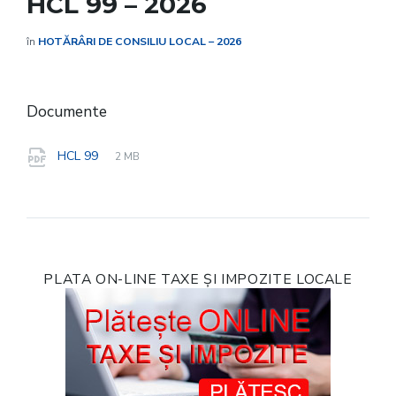
HCL 99 – 2026
în
HOTĂRÂRI DE CONSILIU LOCAL – 2026
Documente
File
pdf
File
HCL 99
2 MB
extension:
size:
PLATA ON-LINE TAXE ȘI IMPOZITE LOCALE