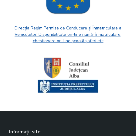
Direcția Regim Permise de Conducere și Înmatriculare a
Vehiculelor. Disponibilitate on-line număr înmatriculare,
chestionare on-line școală șoferi etc
Informații site