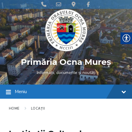
Skip
Skip
Skip
Phone
Email
Google
Facebook
to
to
to
content
main
footer
Number
Address
Maps
navigation
for
calling
Primăria Ocna Mureș
Informații, documente și noutăți
Meniu
HOME
LOCAȚII