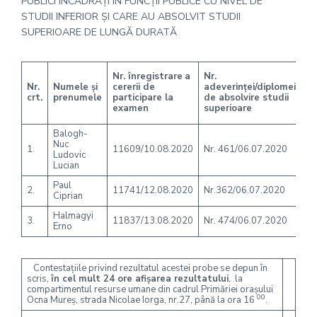
PUBLICI ÎNCADRAŢI ÎN FUNCŢII PUBLICE CU NIVEL DE
STUDII INFERIOR ȘI CARE AU ABSOLVIT STUDII
SUPERIOARE DE LUNGĂ DURATĂ
Re
Nr. înregistrare
a
Nr.
ver
Nr.
Numele şi
cererii de
adeverinţei/diplomei
ce
crt.
prenumele
participare la
de absolvire studii
Ad
examen
superioare
Re
Balogh-
Nuc
1.
11609/10.08.2020
Nr. 461/06.07.2020
A
Ludovic
Lucian
Paul
2.
11741/12.08.2020
Nr.362/06.07.2020
A
Ciprian
Halmagyi
3.
11837/13.08.2020
Nr. 474/06.07.2020
A
Erno
Contestaţiile privind rezultatul acestei probe se depun în
scris,
în cel mult 24 ore afişarea rezultatului
, la
compartimentul resurse umane din cadrul Primăriei oraşului
00
Ocna Mureş, strada Nicolae Iorga, nr.27, până la ora 16
.