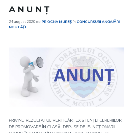
A N U N Ţ
24 august 2020
de
PR OCNA MUREȘ
în
CONCURSURI ANGAJĂRI
,
NOUTĂȚI
PRIVIND REZULTATUL VERIFICĂRII EXISTENŢEI CERERIILOR
DE PROMOVARE ÎN CLASĂ DEPUSE DE FUNCŢIONARII