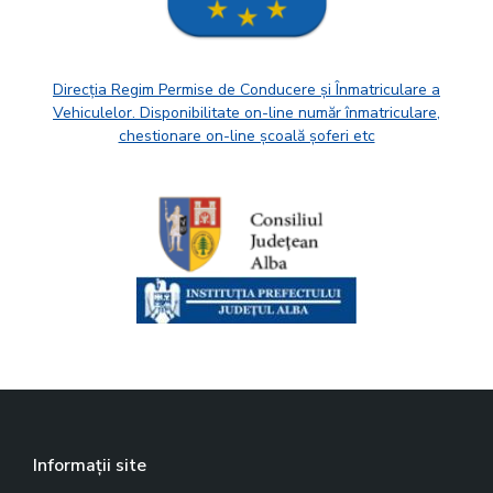
Direcția Regim Permise de Conducere și Înmatriculare a
Vehiculelor. Disponibilitate on-line număr înmatriculare,
chestionare on-line școală șoferi etc
Informații site