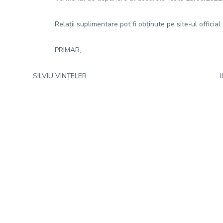
Relații suplimentare pot fi obținute pe site-ul official al 
PRIMAR, ȘEF SER
SILVIU VINȚELER ILEANA LA