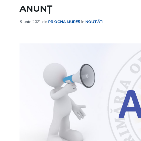
ANUNȚ
8 iunie 2021
de
PR OCNA MUREȘ
în
NOUTĂȚI