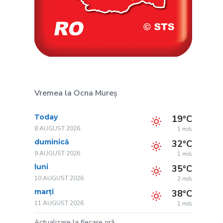
Vremea la Ocna Mureș
Today
19°C
8 AUGUST 2026
1 m/s
duminică
32°C
9 AUGUST 2026
1 m/s
luni
35°C
10 AUGUST 2026
2 m/s
marți
38°C
11 AUGUST 2026
1 m/s
Actualizare la fiecare oră.