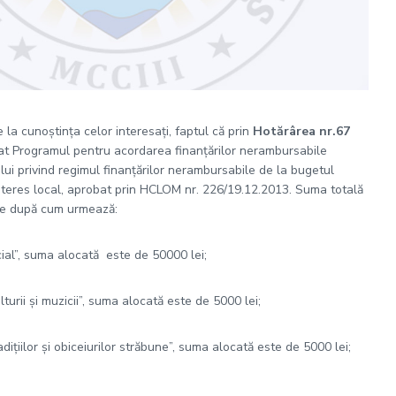
la cunoștința celor interesați, faptul că prin
Hotărârea nr.67
at Programul pentru acordarea finanțărilor nerambursabile
ui privind regimul finanțărilor nerambursabile de la bugetul
interes local, aprobat prin HCLOM nr. 226/19.12.2013. Suma totală
nte după cum urmează:
ocial”, suma alocată este de 50000 lei;
culturii și muzicii”, suma alocată este de 5000 lei;
radițiilor și obiceiurilor străbune”, suma alocată este de 5000 lei;