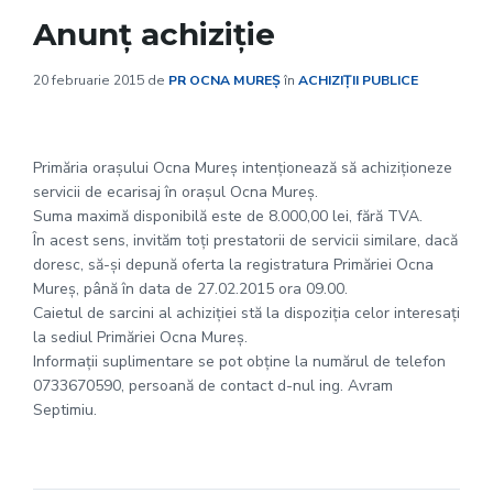
Anunț achiziție
20 februarie 2015
de
PR OCNA MUREȘ
în
ACHIZIȚII PUBLICE
Primăria oraşului Ocna Mureş intenţionează să achiziţioneze
servicii de ecarisaj în oraşul Ocna Mureş.
Suma maximă disponibilă este de 8.000,00 lei, fără TVA.
În acest sens, invităm toţi prestatorii de servicii similare, dacă
doresc, să-şi depună oferta la registratura Primăriei Ocna
Mureş, până în data de 27.02.2015 ora 09.00.
Caietul de sarcini al achiziţiei stă la dispoziţia celor interesaţi
la sediul Primăriei Ocna Mureş.
Informaţii suplimentare se pot obţine la numărul de telefon
0733670590, persoană de contact d-nul ing. Avram
Septimiu.