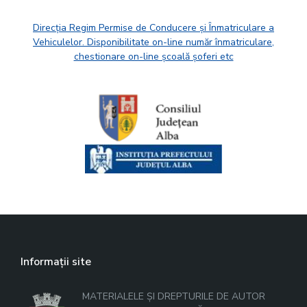
Direcția Regim Permise de Conducere și Înmatriculare a
Vehiculelor. Disponibilitate on-line număr înmatriculare,
chestionare on-line școală șoferi etc
Informații site
MATERIALELE ȘI DREPTURILE DE AUTOR