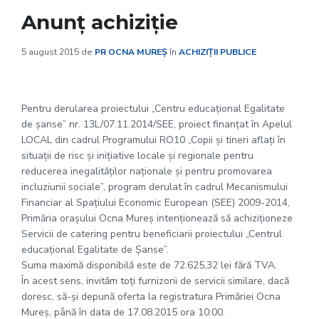
Anunț achiziție
5 august 2015
de
PR OCNA MUREȘ
în
ACHIZIȚII PUBLICE
Pentru derularea proiectului „Centru educaţional Egalitate
de şanse” nr. 13L/07.11.2014/SEE, proiect finanţat în Apelul
LOCAL din cadrul Programului RO10 „Copii şi tineri aflaţi în
situaţii de risc şi iniţiative locale şi regionale pentru
reducerea inegalităţilor naţionale şi pentru promovarea
incluziunii sociale”, program derulat în cadrul Mecanismului
Financiar al Spaţiului Economic European (SEE) 2009-2014,
Primăria oraşului Ocna Mureş intenţionează să achiziţioneze
Servicii de catering pentru beneficiarii proiectului „Centrul
educaţional Egalitate de Şanse”.
Suma maximă disponibilă este de 72.625,32 lei fără TVA.
În acest sens, invităm toţi furnizorii de servicii similare, dacă
doresc, să-şi depună oferta la registratura Primăriei Ocna
Mureş, până în data de 17.08.2015 ora 10:00.