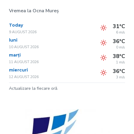
Vremea la Ocna Mureș
Today
31°C
9 AUGUST 2026
6 m/s
luni
36°C
10 AUGUST 2026
0 m/s
marți
38°C
11 AUGUST 2026
1 m/s
miercuri
36°C
12 AUGUST 2026
3 m/s
Actualizare la fiecare oră.