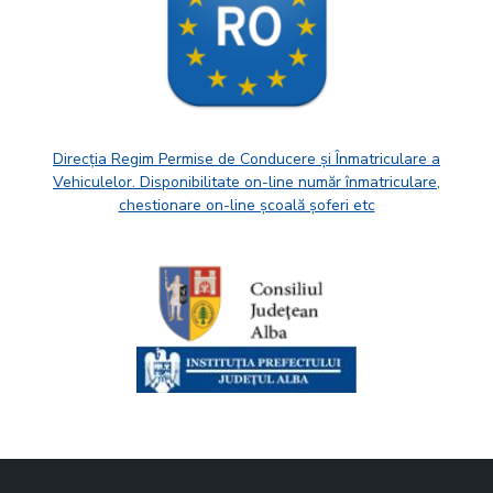
Direcția Regim Permise de Conducere și Înmatriculare a
Vehiculelor. Disponibilitate on-line număr înmatriculare,
chestionare on-line școală șoferi etc