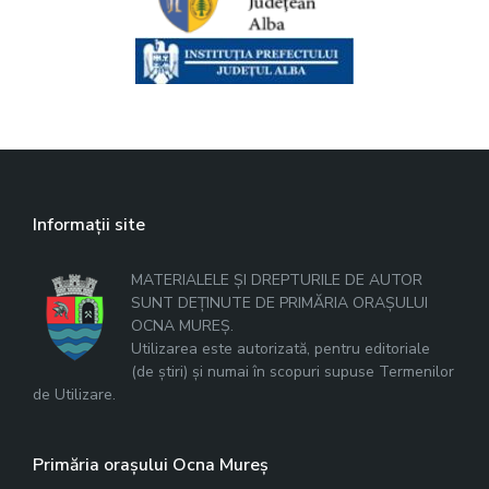
Informații site
MATERIALELE ȘI DREPTURILE DE AUTOR
SUNT DEȚINUTE DE PRIMĂRIA ORAȘULUI
OCNA MUREȘ.
Utilizarea este autorizată, pentru editoriale
(de știri) și numai în scopuri supuse Termenilor
de Utilizare.
Primăria orașului Ocna Mureș