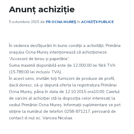
Anunț achiziție
5 octombrie 2015
de
PR OCNA MUREȘ
în
ACHIZIȚII PUBLICE
În vederea desfăşurării în bune condiţii a activităţii, Primăria
oraşului Ocna Mureş intenţionează să achiziţioneze
“Accesorii de birou şi papetărie”.
Suma maximă disponibilă este de 12.000,00 lei fără TVA
(15.789,00 lei inclusiv TVA).
În acest sens, invităm toţi furnizorii de produse de profil,
dacă doresc, să-şi depună oferta la registratura Primăriei
Ocna Mureş, pâna în data de 12.10.2015 ora10.00. Caietul
de sarcini al achiziţiei stă la dispoziţia celor interesaţi la
sediul Primăriei Ocna Mureş. Informaţii suplimentare se pot
obţine la numărul de telefon 0258-871217, persoană de
contact d-nul ec. Vancea Nicolae.