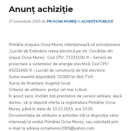
Anunț achiziție
27 noiembrie 2015
de
PR OCNA MUREȘ
în
ACHIZIȚII PUBLICE
Primăria oraşului Ocna Mureş intenţionează să achiziţioneze
„Lucrări de Extindere reţea electrică pe str. Ciocârliei din
oraşul Ocna Mureş”, Cod CPV: 71323100-9 – Servicii de
proiectare a sistemelor de energie electrică, Cod CPV:
45231400-9 – Lucrări de construcţii de linii electrice.
Suma maximă disponibilă: 70.000 lei fără TVA.
Sursa de finanţare: bugetul local.
Criteriul de atribuire: preţul cel mai scăzut.
În acest sens, invităm toţi prestatorii de servicii similare, dacă
doresc, să-şi depună oferta la registratura Primăriei Ocna
Mureş, până în data de 10.12.2015, ora 10.00.
Documentația de atribuire a achiziţiei stă la dispoziţia celor
interesaţi la sediul Primăriei Ocna Mureş, sau solicitată prin
e-mail la adresa ocnamures2005@yahoo.com.