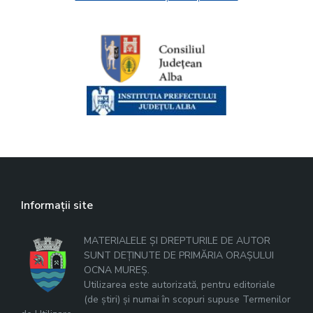
Informații site
MATERIALELE ȘI DREPTURILE DE AUTOR
SUNT DEȚINUTE DE PRIMĂRIA ORAȘULUI
OCNA MUREȘ.
Utilizarea este autorizată, pentru editoriale
(de știri) și numai în scopuri supuse Termenilor