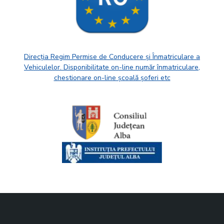
Direcția Regim Permise de Conducere și Înmatriculare a
Vehiculelor. Disponibilitate on-line număr înmatriculare,
chestionare on-line școală șoferi etc