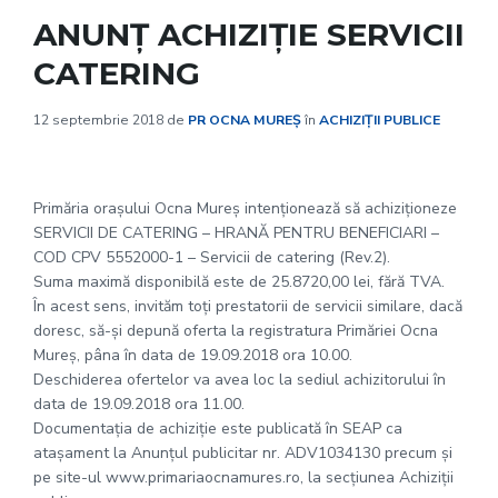
ANUNȚ ACHIZIȚIE SERVICII
CATERING
12 septembrie 2018
de
PR OCNA MUREȘ
în
ACHIZIȚII PUBLICE
Primăria oraşului Ocna Mureş intenţionează să achiziţioneze
SERVICII DE CATERING – HRANĂ PENTRU BENEFICIARI –
COD CPV 5552000-1 – Servicii de catering (Rev.2).
Suma maximă disponibilă este de 25.8720,00 lei, fără TVA.
În acest sens, invităm toţi prestatorii de servicii similare, dacă
doresc, să-şi depună oferta la registratura Primăriei Ocna
Mureş, pâna în data de 19.09.2018 ora 10.00.
Deschiderea ofertelor va avea loc la sediul achizitorului în
data de 19.09.2018 ora 11.00.
Documentația de achiziție este publicată în SEAP ca
atașament la Anunțul publicitar nr. ADV1034130 precum și
pe site-ul www.primariaocnamures.ro, la secțiunea Achiziții