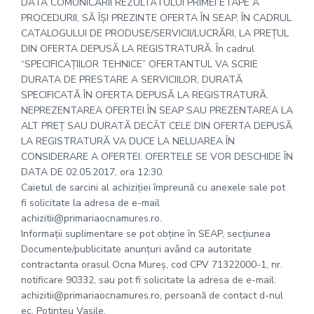
DATA COMUNICĂRII REZULTATULUI PRIMEI ETAPE A
PROCEDURII, SĂ ÎŞI PREZINTE OFERTA ÎN SEAP, ÎN CADRUL
CATALOGULUI DE PRODUSE/SERVICII/LUCRĂRI, LA PREŢUL
DIN OFERTA DEPUSĂ LA REGISTRATURĂ. În cadrul
“SPECIFICAŢIILOR TEHNICE” OFERTANTUL VA SCRIE
DURATA DE PRESTARE A SERVICIILOR, DURATĂ
SPECIFICATĂ ÎN OFERTA DEPUSĂ LA REGISTRATURĂ.
NEPREZENTAREA OFERTEI ÎN SEAP SAU PREZENTAREA LA
ALT PREŢ SAU DURATĂ DECÂT CELE DIN OFERTA DEPUSĂ
LA REGISTRATURĂ VA DUCE LA NELUAREA ÎN
CONSIDERARE A OFERTEI. OFERTELE SE VOR DESCHIDE ÎN
DATA DE 02.05.2017, ora 12:30.
Caietul de sarcini al achiziţiei împreună cu anexele sale pot
fi solicitate la adresa de e-mail
achizitii@primariaocnamures.ro.
Informaţii suplimentare se pot obţine în SEAP, secţiunea
Documente/publicitate anunțuri având ca autoritate
contractanta orasul Ocna Mureș, cod CPV 71322000-1, nr.
notificare 90332, sau pot fi solicitate la adresa de e-mail:
achizitii@primariaocnamures.ro, persoană de contact d-nul
ec. Potinteu Vasile.