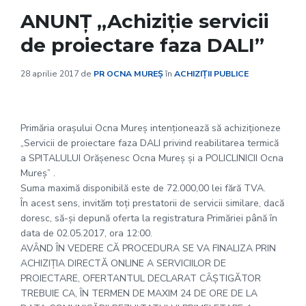
ANUNȚ „Achiziție servicii
de proiectare faza DALI”
28 aprilie 2017
de
PR OCNA MUREȘ
în
ACHIZIȚII PUBLICE
Primăria oraşului Ocna Mureş intenţionează să achiziţioneze
„Servicii de proiectare faza DALI privind reabilitarea termică
a SPITALULUI Orăşenesc Ocna Mureş şi a POLICLINICII Ocna
Mureş” .
Suma maximă disponibilă este de 72.000,00 lei fără TVA.
În acest sens, invităm toţi prestatorii de servicii similare, dacă
doresc, să-şi depună oferta la registratura Primăriei până în
data de 02.05.2017, ora 12:00.
AVÂND ÎN VEDERE CĂ PROCEDURA SE VA FINALIZA PRIN
ACHIZIŢIA DIRECTĂ ONLINE A SERVICIILOR DE
PROIECTARE, OFERTANTUL DECLARAT CÂŞTIGĂTOR
TREBUIE CA, ÎN TERMEN DE MAXIM 24 DE ORE DE LA