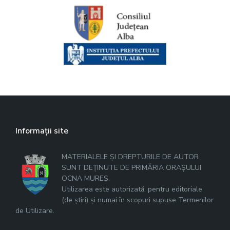
Informații site
MATERIALELE ȘI DREPTURILE DE AUTOR
SUNT DEȚINUTE DE PRIMĂRIA ORAȘULUI
OCNA MUREȘ.
Utilizarea este autorizată, pentru editoriale
(de știri) și numai în scopuri supuse Termenilor
de Utilizare.