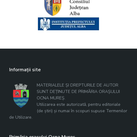
Informații site
MATERIALELE ȘI DREPTURILE DE AUTOR
SUNT DEȚINUTE DE PRIMĂRIA ORAȘULUI
OCNA MUREȘ.
Utilizarea este autorizată, pentru editoriale
(de știri) și numai în scopuri supuse Termenilor
de Utilizare.