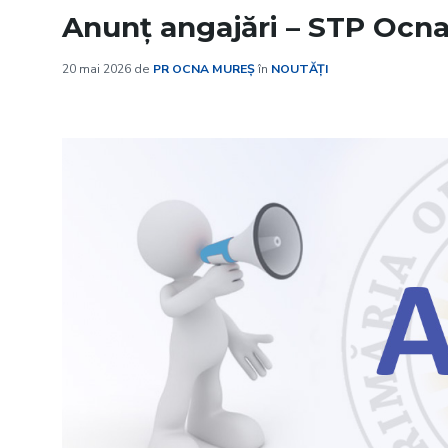
Anunț angajări – STP Ocn
20 mai 2026
de
PR OCNA MUREȘ
în
NOUTĂȚI