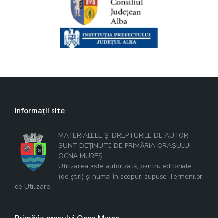
Informații site
MATERIALELE ȘI DREPTURILE DE AUTOR
SUNT DEȚINUTE DE PRIMĂRIA ORAȘULUI
OCNA MUREȘ.
Utilizarea este autorizată, pentru editoriale
(de știri) și numai în scopuri supuse Termenilor
de Utilizare.