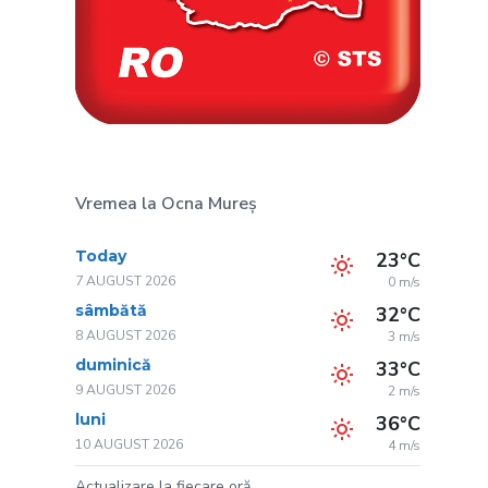
Vremea la Ocna Mureș
Today
23°C
7 AUGUST 2026
0 m/s
sâmbătă
32°C
8 AUGUST 2026
3 m/s
duminică
33°C
9 AUGUST 2026
2 m/s
luni
36°C
10 AUGUST 2026
4 m/s
Actualizare la fiecare oră.