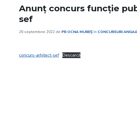
Anunț concurs funcție pub
sef
26 septembrie 2022
de
PR OCNA MUREȘ
în
CONCURSURI ANGAJ
concurs-arhitect-sef
Descarcă