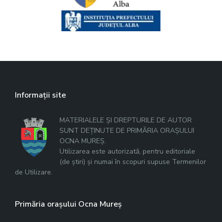
Informații site
MATERIALELE ȘI DREPTURILE DE AUTOR
SUNT DEȚINUTE DE PRIMĂRIA ORAȘULUI
OCNA MUREȘ.
Utilizarea este autorizată, pentru editoriale
(de știri) și numai în scopuri supuse Termenilor
de Utilizare.
Primăria orașului Ocna Mureș