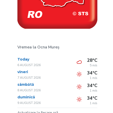
Vremea la Ocna Mureș
Today
28°C
6 AUGUST 2026
5 m/s
vineri
34°C
7 AUGUST 2026
1 m/s
sâmbătă
34°C
8 AUGUST 2026
1 m/s
duminică
34°C
9 AUGUST 2026
1 m/s
Actualizare la fiecare oră.