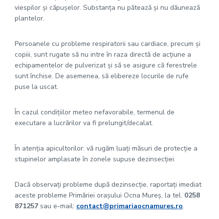
viespilor și căpușelor. Substanța nu pătează și nu dăunează
plantelor.
Persoanele cu probleme respiratorii sau cardiace, precum și
copiii, sunt rugate să nu intre în raza directă de acțiune a
echipamentelor de pulverizat și să se asigure că ferestrele
sunt închise. De asemenea, să elibereze locurile de rufe
puse la uscat.
În cazul condițiilor meteo nefavorabile, termenul de
executare a lucrărilor va fi prelungit/decalat.
În atenția apicultorilor: vă rugăm luați măsuri de protecție a
stupinelor amplasate în zonele supuse dezinsecției.
Dacă observați probleme după dezinsecție, raportați imediat
aceste probleme Primăriei orașului Ocna Mureș, la tel.
0258
871257
sau e-mail:
contact@primariaocnamures.ro
.