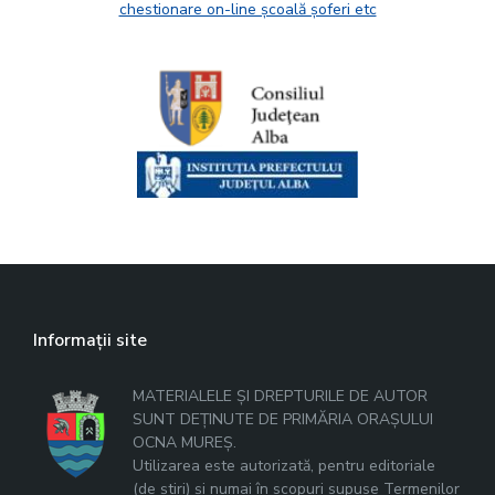
chestionare on-line școală șoferi etc
Informații site
MATERIALELE ȘI DREPTURILE DE AUTOR
SUNT DEȚINUTE DE PRIMĂRIA ORAȘULUI
OCNA MUREȘ.
Utilizarea este autorizată, pentru editoriale
(de știri) și numai în scopuri supuse Termenilor