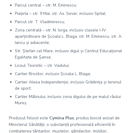
Parcul central – str. M. Eminescu;
Piațeta – str. 9 Mai, str. Ax. Sever, inclusiv Spital;
Parcul str. T. Vladimirescu;
Zona centrală – str. N. Iorga, inclusiv clasele I-IV
aparținătoare de Școala L. Blaga, str. M. Eminescu, str. A.
Iancu și adiacente;
Str. Ștefan cel Mare, inclusiv digul și Centrul Educațional
Egalitate de Șanse;
Liceul Teoretic – str. Vadului;
Cartier Brozilor, inclusiv Școala L. Blaga;
Cartier Aleea Independenței, inclusiv Grădinița și terenul
de sport;
Cartier Mălinului, inclusiv zona digului de pe malul râului
Mureș.
Produsul folosit este
Cymina Plus
, produs biocid avizat de
Ministerul Sănătății, o substanță profesională eficientă în
combaterea țânțarilor, muștelor, gândacilor, moliilor,