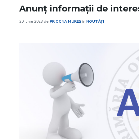
Anunț informații de intere
20 iunie 2023
de
PR OCNA MUREȘ
în
NOUTĂȚI