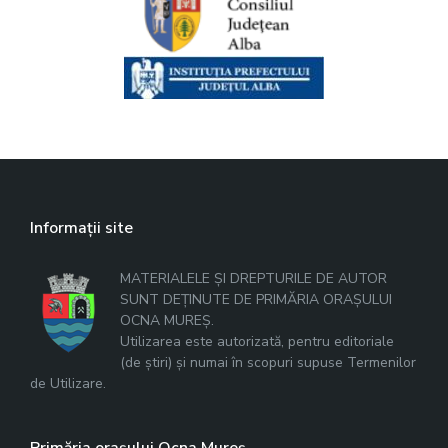
Informații site
MATERIALELE ȘI DREPTURILE DE AUTOR
SUNT DEȚINUTE DE PRIMĂRIA ORAȘULUI
OCNA MUREȘ.
Utilizarea este autorizată, pentru editoriale
(de știri) și numai în scopuri supuse Termenilor
de Utilizare.