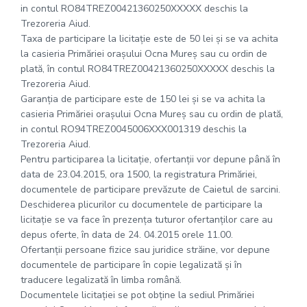
in contul RO84TREZ00421360250XXXXX deschis la
Trezoreria Aiud.
Taxa de participare la licitație este de 50 lei şi se va achita
la casieria Primăriei oraşului Ocna Mureş sau cu ordin de
plată, în contul RO84TREZ00421360250XXXXX deschis la
Trezoreria Aiud.
Garanția de participare este de 150 lei şi se va achita la
casieria Primăriei oraşului Ocna Mureş sau cu ordin de plată,
in contul RO94TREZ0045006XXX001319 deschis la
Trezoreria Aiud.
Pentru participarea la licitație, ofertanții vor depune până în
data de 23.04.2015, ora 1500, la registratura Primăriei,
documentele de participare prevăzute de Caietul de sarcini.
Deschiderea plicurilor cu documentele de participare la
licitație se va face în prezența tuturor ofertanților care au
depus oferte, în data de 24. 04.2015 orele 11.00.
Ofertanții persoane fizice sau juridice străine, vor depune
documentele de participare în copie legalizată şi în
traducere legalizată în limba română.
Documentele licitaţiei se pot obţine la sediul Primăriei