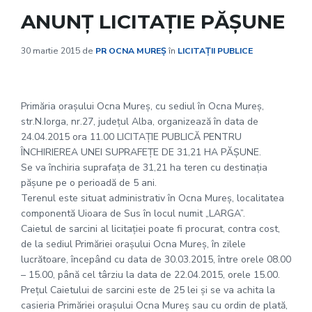
ANUNȚ LICITAȚIE PĂȘUNE
30 martie 2015
de
PR OCNA MUREȘ
în
LICITAȚII PUBLICE
Primăria oraşului Ocna Mureş, cu sediul în Ocna Mureş,
str.N.Iorga, nr.27, judeţul Alba, organizează în data de
24.04.2015 ora 11.00 LICITAŢIE PUBLICĂ PENTRU
ÎNCHIRIEREA UNEI SUPRAFEŢE DE 31,21 HA PĂŞUNE.
Se va închiria suprafaţa de 31,21 ha teren cu destinaţia
păşune pe o perioadă de 5 ani.
Terenul este situat administrativ în Ocna Mureș, localitatea
componentă Uioara de Sus în locul numit „LARGA”.
Caietul de sarcini al licitației poate fi procurat, contra cost,
de la sediul Primăriei oraşului Ocna Mureş, în zilele
lucrătoare, începând cu data de 30.03.2015, între orele 08.00
– 15.00, până cel târziu la data de 22.04.2015, orele 15.00.
Prețul Caietului de sarcini este de 25 lei şi se va achita la
casieria Primăriei oraşului Ocna Mureş sau cu ordin de plată,