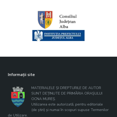
Informații site
MATERIALELE ȘI DREPTURILE DE AUTOR
SUNT DEȚINUTE DE PRIMĂRIA ORAȘULUI
OCNA MUREȘ.
Utilizarea este autorizată, pentru editoriale
(de știri) și numai în scopuri supuse Termenilor
de Utilizare.