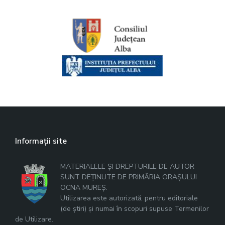
Informații site
MATERIALELE ȘI DREPTURILE DE AUTOR
SUNT DEȚINUTE DE PRIMĂRIA ORAȘULUI
OCNA MUREȘ.
Utilizarea este autorizată, pentru editoriale
(de știri) și numai în scopuri supuse Termenilor
de Utilizare.