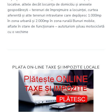
locative, altele decât locuinţa de domiciliu şi anexele
gospodăreşti – terenuri de împrejmuire a locuinţei, curtea
aferentă şi alte terenuri intravilane care depăşesc 1.000mp
în zona urbană şi 2.000mp în zona rurală Bunuri mobile,
aflate în stare de funcţionare – autoturism şi/sau motocicletă
cu o vechime
PLATA ON-LINE TAXE ȘI IMPOZITE LOCALE