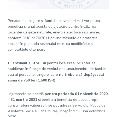
Persoanele singure şi familiile cu venituri mici vor putea
beneficia şi anul acesta de ajutoare pentru încălzirea
locuinţei cu gaze naturale, energie electrică sau lemne,
conform OUG nr.70/2011 privind măsurile de protecţie
socială în perioada sezonului rece, cu modificările şi
completările ulterioare.
Cuantumul ajutorului
pentru încălzirea locuintei, se
stabilește în funcție de venitul net lunar/membru de familie
sau al persoanei singure, care
nu trebuie s
ă
dep
ăș
easc
ă
suma de 750 lei (1,500 ISR).
Ajutoarele se acordă
pentru perioada 01 noiembrie 2020
– 31 martie 2021
și pentru a beneficia de acest drept,
consumatorii vulnerabili se pot adresa Serviciului Public de
Asistență Socială Ocna Mureș, începând cu luna octombrie
2020.