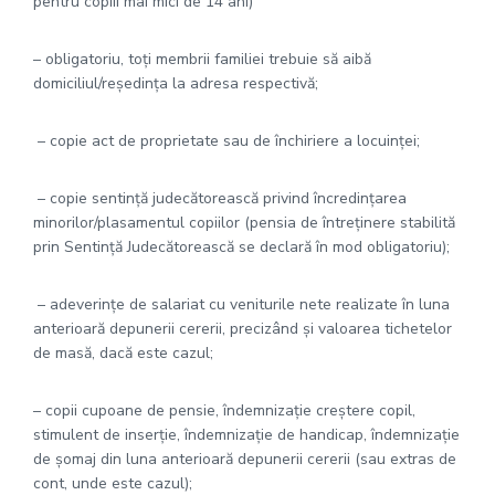
pentru copiii mai mici de 14 ani)
– obligatoriu, toţi membrii familiei trebuie să aibă
domiciliul/reşedinţa la adresa respectivă;
– copie act de proprietate sau de închiriere a locuinţei;
– copie sentinţă judecătorească privind încredinţarea
minorilor/plasamentul copiilor (pensia de întreţinere stabilită
prin Sentinţă Judecătorească se declară în mod obligatoriu);
– adeverinţe de salariat cu veniturile nete realizate în luna
anterioară depunerii cererii, precizând şi valoarea tichetelor
de masă, dacă este cazul;
– copii cupoane de pensie, îndemnizaţie creştere copil,
stimulent de inserţie, îndemnizaţie de handicap, îndemnizaţie
de şomaj din luna anterioară depunerii cererii (sau extras de
cont, unde este cazul);