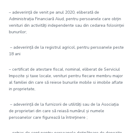
– adeverinţă de venit pe anul 2020, eliberată de
Administrația Financiară Aiud, pentru persoanele care obţin
venituri din activităţi independente sau din cedarea folosinţei
bunurilor;
– adeverință de la registrul agricol, pentru persoanele peste
18 ani
– certificat de atestare fiscal, nominal, eliberat de Serviciul
Impozite și taxe locale, venituri pentru fiecare membru major
al familiei din care să reiese bunurile mobile si imobile aflate
in proprietate,
– adeverință de la furnizorii de utilități sau de la Asociaţia
de proprietari din care să reiasă numărul şi numele
persoanelor care figurează la întreţinere ;
– extras de cont pentru persoanele deţinătoare de depozite