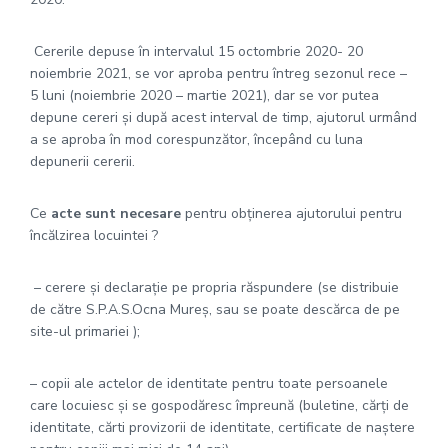
Cererile depuse în intervalul 15 octombrie 2020- 20
noiembrie 2021, se vor aproba pentru întreg sezonul rece –
5 luni (noiembrie 2020 – martie 2021), dar se vor putea
depune cereri şi după acest interval de timp, ajutorul urmând
a se aproba în mod corespunzător, începând cu luna
depunerii cererii.
Ce
acte sunt necesare
pentru obţinerea ajutorului pentru
încălzirea locuintei ?
– cerere şi declaraţie pe propria răspundere (se distribuie
de către S.P.A.S.Ocna Mureș, sau se poate descărca de pe
site-ul primariei );
– copii ale actelor de identitate pentru toate persoanele
care locuiesc şi se gospodăresc împreună (buletine, cărţi de
identitate, cărti provizorii de identitate, certificate de naştere