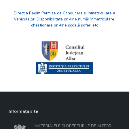
Direcția Regim Permise de Conducere și Înmatriculare a
Vehiculelor. Disponibilitate on-line număr înmatriculare,
chestionare on-line școală șoferi etc
Informații site
MATERIALELE ȘI DREPTURILE DE AUTOR