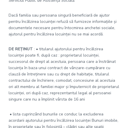
Serviciul Public de Asistenţă Socială.
Dacă familia sau persoana singură beneficiară de ajutor
pentru încălzirea locuinţei refuză să furnizeze informaţiile şi
documentele necesare pentru întocmirea anchetei sociale,
ajutorul pentru încălzirea locuinţei nu se mai acordă.
DE RE
Ţ
INUT
: • titularul ajutorului pentru încălzirea
locuinţei poate fi, după caz : proprietarul locuinţei,
succesorul de drept al acestuia, persoana care a înstrăinat
locuinţa în baza unui contract de vânzare-cumpărare cu
clauză de întreţinere sau cu drept de habitaţie, titularul
contractului de închiriere, comodat, concesiune al acestuia
ori alt membru al familiei major şi împuternicit de proprietarul
locuinţei, ori după caz, reprezentantul legal al persoanei
singure care nu a împlinit vârsta de 16 ani
• lista cuprinzând bunurile ce conduc la excluderea
acordarii ajutorului pentru încălzirea locuinţei Bunuri imobile,
în proprietate sau în folosinţă – clădiri sau alte spaţii