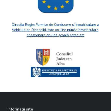
Direcția Regim Permise de Conducere și Înmatriculare a
Vehiculelor. Disponibilitate on-line număr înmatriculare,
chestionare on-line școală șoferi etc
Informații site