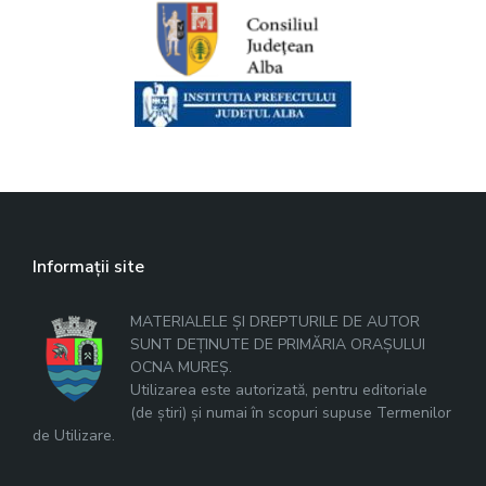
Informații site
MATERIALELE ȘI DREPTURILE DE AUTOR
SUNT DEȚINUTE DE PRIMĂRIA ORAȘULUI
OCNA MUREȘ.
Utilizarea este autorizată, pentru editoriale
(de știri) și numai în scopuri supuse Termenilor
de Utilizare.