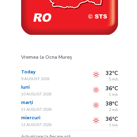
Vremea la Ocna Mureș
Today
32°C
9 AUGUST 2026
5 m/s
luni
36°C
10 AUGUST 2026
1 m/s
marți
38°C
11 AUGUST 2026
2 m/s
miercuri
36°C
12 AUGUST 2026
3 m/s
Actualizare la fiecare oră.