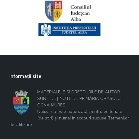
Informații site
MATERIALELE ȘI DREPTURILE DE AUTOR
SUNT DEȚINUTE DE PRIMĂRIA ORAȘULUI
OCNA MUREȘ.
Utilizarea este autorizată, pentru editoriale
(de știri) și numai în scopuri supuse Termenilor
de Utilizare.