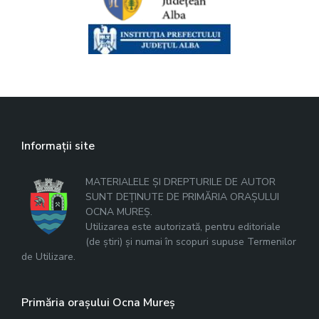
Informații site
MATERIALELE ȘI DREPTURILE DE AUTOR
SUNT DEȚINUTE DE PRIMĂRIA ORAȘULUI
OCNA MUREȘ.
Utilizarea este autorizată, pentru editoriale
(de știri) și numai în scopuri supuse Termenilor
de Utilizare.
Primăria orașului Ocna Mureș