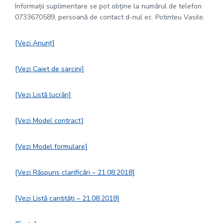
Informaţii suplimentare se pot obţine la numărul de telefon
0733670589, persoană de contact d-nul ec. Potinteu Vasile.
[Vezi Anunț]
[Vezi Caiet de sarcini]
[Vezi Listă lucrări]
[Vezi Model contract]
[Vezi Model formulare]
[Vezi Răspuns clarificări – 21.08.2018]
[Vezi Listă cantități – 21.08.2018]