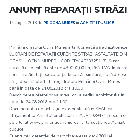
ANUNȚ REPARAȚII STRĂZI
14 august 2018
de
PR OCNA MUREȘ
în
ACHIZIȚII PUBLICE
Primăria oraşului Ocna Mureş intenţionează să achiziţioneze
LUCRĂRI DE REPARAŢII CURENTE STRĂZI ASFALTATE DIN
ORAŞUL OCNA MUREŞ – COD CPV 45233251-3”. Suma
maximă disponibilă este de 430000,00 lei, fără TVA. În acest
sens, invităm toţi executanţii de lucrări similare, dacă doresc,
să-şi depună oferta la registratura Primăriei Ocna Mureş,
până în data de 24.08.2018 ora 10.00.
Deschiderea ofertelor va avea loc la sediul achizitorului în
data de 24.08.2018 ora 11.00.
Documentația de achiziție este publicată în SEAP ca
atașament la Anunțul publicitar nr. ADV1029471 precum și
pe site-ul www.primariaocnamures.ro, la secțiunea Achiziții
publice.
Cuantumul garanţiei de participare este de: 4300 lei