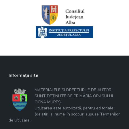
Informații site
MATERIALELE ȘI DREPTURILE DE AUTOR
SUNT DEȚINUTE DE PRIMĂRIA ORAȘULUI
OCNA MUREȘ.
Utilizarea este autorizată, pentru editoriale
(de știri) și numai în scopuri supuse Termenilor
de Utilizare.