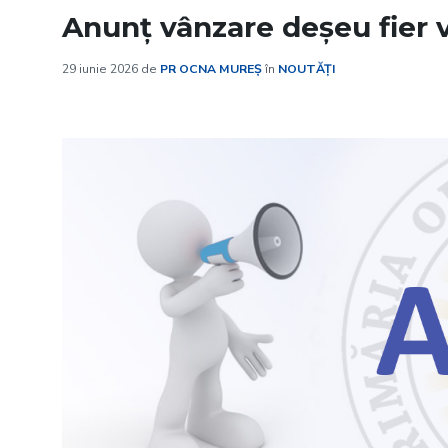
Anunț vânzare deșeu fier 
29 iunie 2026
de
PR OCNA MUREȘ
în
NOUTĂȚI