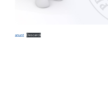
anunt
Descarcă