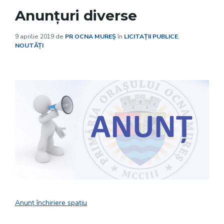
Anunțuri diverse
9 aprilie 2019
de
PR OCNA MUREȘ
în
LICITAȚII PUBLICE
,
NOUTĂȚI
Anunț închiriere spațiu