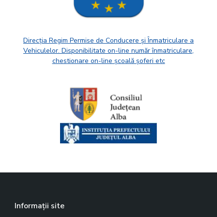
Direcția Regim Permise de Conducere și Înmatriculare a
Vehiculelor. Disponibilitate on-line număr înmatriculare,
chestionare on-line școală șoferi etc
Informații site