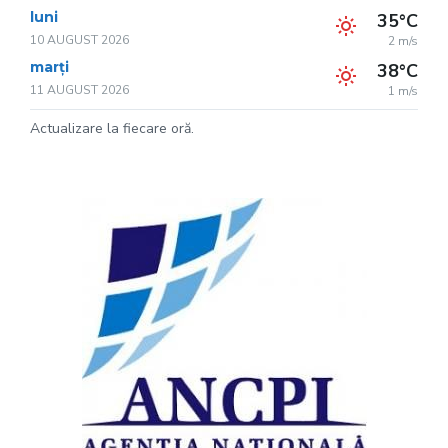
luni
35°C
10 AUGUST 2026
2 m/s
marți
38°C
11 AUGUST 2026
1 m/s
Actualizare la fiecare oră.