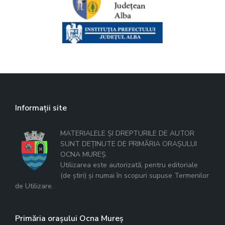
Informații site
MATERIALELE ȘI DREPTURILE DE AUTOR
SUNT DEȚINUTE DE PRIMĂRIA ORAȘULUI
OCNA MUREȘ.
Utilizarea este autorizată, pentru editoriale
(de știri) și numai în scopuri supuse Termenilor
de Utilizare.
Primăria orașului Ocna Mureș