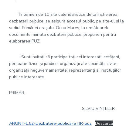
În termen de 10 zile calendaristice de la încheierea
dezbaterii publice, se asigură accesul public, pe site-ul şi la
sediul Primăriei oraşului Ocna Mureş, la următoarele
documente: minuta dezbaterii publice, propuneri pentru
elaborarea PUZ.
Sunt invitaţi să participe toţi cei interesaţi: cetăţeni,
persoane fizice şi juridice, organizaţii ale societăţii civile,
organizaţii neguvernamentale, reprezentanţi ai instituţiilor
publice interesate.
PRIMAR,
SILVIU VINȚELER
ANUNT-L.52-Dezbatere-publica-STIR-puz
Descarcă