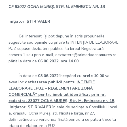
CF 83027 OCNA MUREȘ, STR. M. EMINESCU NR. 1B
Inițiator: ȘTIR VALER
Cei interesaţi îşi pot depune în scris propunerile,
sugestiile sau opiniile cu privire la INTENȚIA DE ELABORARE
PUZ supuse dezbaterii publice, la biroul Registratură –
camera 1 sau prin e-mail, dezbatere@primariaocnamures.ro
până la data de
06.06.2022, ora 14.00.
În data de
08.06.2022
începând cu
orele 10,00
va
avea loc
dezbaterea publică
pentru
INTENȚIE
ELABORARE
„PUZ – REGLEMENTARE ZONĂ
COMERCIALĂ” pentru imobilul identificat prin nr.
cadastral 83027 OCNA MUREȘ, Str. M. Eminescu nr. 1B,
Inițiator: ȘTIR VALER
în sala de şedinţe a Consiliului local
al oraşului Ocna Mureş, str. Nicolae Iorga, nr.27,
definitivându-se versiunea finală pentru a se putea trece la
etapa de elaborare a PUZ.