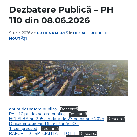
Dezbatere Publică – PH
110 din 08.06.2026
9 iunie 2026
de
PR OCNA MUREȘ
în
DEZBATERI PUBLICE
,
NOUTĂȚI
anunț dezbatere publică
Descarcă
PH 110 pt. dezbatere publică
Descarcă
HCJ ALBA nr. 295 din data de 23 octombrie 2025
Descarcă
Documentatie modificare tarife LOT
1_compressed
Descarcă
RAPORT DE SPECIALITATE LOT 1
Descarcă