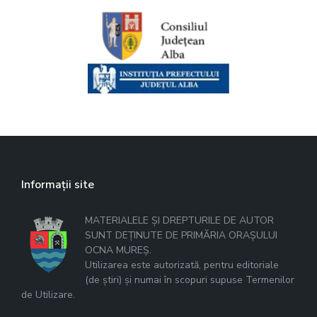
Informații site
MATERIALELE ȘI DREPTURILE DE AUTOR
SUNT DEȚINUTE DE PRIMĂRIA ORAȘULUI
OCNA MUREȘ.
Utilizarea este autorizată, pentru editoriale
(de știri) și numai în scopuri supuse Termenilor
de Utilizare.