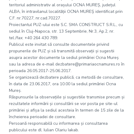
teritoriul administrativ al orașului OCNA MUREȘ, județul
ALBA, în intravilanul localității OCNA MUREȘ identificat prin
C.F. nr.70227, nr.cad.70227.
Proiectantul PUZ-ului este S.C. SMA CONSTRUCT S.R.L., cu
sediul în Cluj-Napoca, str. 13 Septembrie, Nr.3, Ap.2, nr.
tel./fax: +40 264 430 789.
Publicul este invitat să consulte documentele privind
propunerile de PUZ și să transmită observații și sugestii
asupra acestor documente la sediul primăriei Ocna Mureș
sau la adresa de e-mail dezbatere@primariaocnamures.ro în
perioada 26.05.2017-25.06.2017.
Se organizează dezbatere publică, ca metodă de consultare,
în data de 23.06.2017, ora 10.00 la sediul primăriei Ocna
Mureș.
Răspunsurile la observațiile și sugestiile transmise precum și
rezultatele informării și consultării se vor posta pe site-ul
primăriei și afișa la sediul acesteia în termen de 15 zile de la
încheierea perioadei de consultare.
Persoană responsabilă cu informarea și consultarea
publicului este dl. Iulian Olariu Iakab.