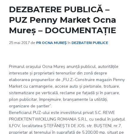
DEZBATERE PUBLICĂ –
PUZ Penny Market Ocna
Mureș – DOCUMENTAȚIE
25 mai 2017
de
PR OCNA MUREȘ
în
DEZBATERI PUBLICE
Primarul orașului Ocna Mureș anunță publicul, autoritățile
interesate și proprietarii terenurilor din zonă despre
elaborarea propunerilor de „P.U.Z.-Construire magazin Penny
Market cu carmangerie, accese auto și pietonale, trotuare,
sistematizare pe verticală, reclame pe fațadă și în parcare,
pilon publicitar, împrejmuire, branșamente la utilități,
organizare de șantier”.
Beneficiarul PUZ-ului este investitorul privat S.C. REWE
PROJEKTENTWICKLUNG ROMANIA S.R.L. cu sediul în județul
ILFOV, localitatea ȘTEFĂNEȘTII DE JOS, str. BUȘTENI, nr.7,
proprietar al terenului în suprafață de 5.200,00 mp, situat pe