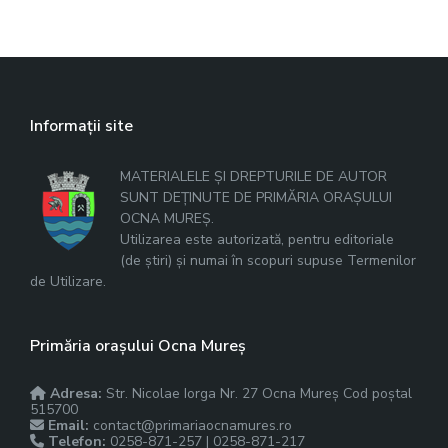
Informații site
MATERIALELE ȘI DREPTURILE DE AUTOR
SUNT DEȚINUTE DE PRIMĂRIA ORAȘULUI
OCNA MUREȘ.
Utilizarea este autorizată, pentru editoriale
(de știri) și numai în scopuri supuse Termenilor
de Utilizare.
Primăria orașului Ocna Mureș
Adresa:
Str. Nicolae Iorga Nr. 27 Ocna Mureș Cod poștal
515700
Email:
contact@primariaocnamures.ro
Telefon:
0258-871-257 | 0258-871-217