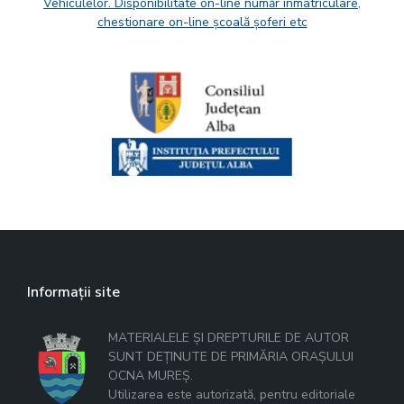
Vehiculelor. Disponibilitate on-line număr înmatriculare,
chestionare on-line școală șoferi etc
Informații site
MATERIALELE ȘI DREPTURILE DE AUTOR
SUNT DEȚINUTE DE PRIMĂRIA ORAȘULUI
OCNA MUREȘ.
Utilizarea este autorizată, pentru editoriale