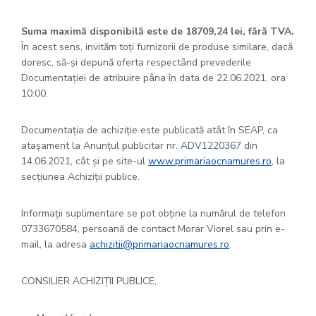
Suma maximă disponibilă este de
18709,24
lei, fără TVA.
În acest sens, invităm toţi furnizorii de produse similare, dacă
doresc, să-şi depună oferta respectând prevederile
Documentației de atribuire pâna în data de 22.06.2021, ora
10:00.
Documentația de achiziție este publicată atât în SEAP, ca
atașament la Anunțul publicitar nr. ADV1220367 din
14.06.2021, cât și pe site-ul
www.primariaocnamures.ro
, la
secțiunea Achiziții publice.
Informaţii suplimentare se pot obţine la numărul de telefon
0733670584, persoană de contact Morar Viorel sau prin e-
mail, la adresa
achizitii@primariaocnamures.ro
.
CONSILIER ACHIZIŢII PUBLICE,