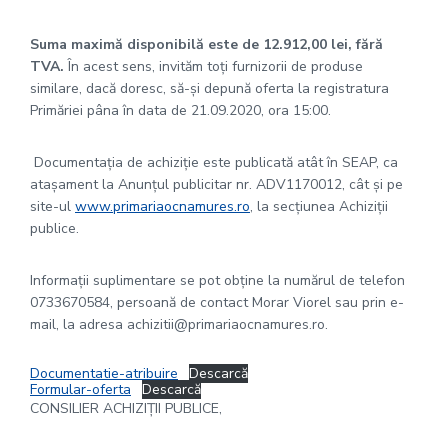
Suma maximă disponibilă este de 12.912,00
lei, fără
TVA.
În acest sens, invităm toţi furnizorii de produse
similare, dacă doresc, să-şi depună oferta la registratura
Primăriei pâna în data de 21.09.2020, ora 15:00.
Documentația de achiziție este publicată atât în SEAP, ca
atașament la Anunțul publicitar nr. ADV1170012, cât și pe
site-ul
www.primariaocnamures.ro
, la secțiunea Achiziții
publice.
Informaţii suplimentare se pot obţine la numărul de telefon
0733670584, persoană de contact Morar Viorel sau prin e-
mail, la adresa achizitii@primariaocnamures.ro.
Documentatie-atribuire
Descarcă
Formular-oferta
Descarcă
CONSILIER ACHIZIŢII PUBLICE,