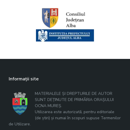
Informații site
MATERIALELE ȘI DREPTURILE DE AUTOR
SUNT DEȚINUTE DE PRIMĂRIA ORAȘULUI
OCNA MUREȘ.
Utilizarea este autorizată, pentru editoriale
(de știri) și numai în scopuri supuse Termenilor
de Utilizare.