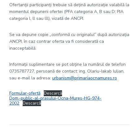
Ofertanții participanți trebuie să dețină autorizație valabilă la
momentul depunerii ofertei (PFA categoria A, B sau D; PJA
categoria l, ll sau lll), vizată de ANCPI.
Se va depune copie
„conformă cu originalul”
după autorizația
ANCPI, în caz contrar oferta va fi considerată ca
inacceptabilă.
Informaţii suplimentare se pot obţine la numărul de telefon
0735787727, persoană de contact: ing. Olariu-Iakab Iulian,
sau e-mail la adresa:
urbanism@primariaocnamures.ro
Formular-ofertă
Descarcă
Dom.-public-al-orasului-Ocna-Mures-HG-974-
2002
Descarcă