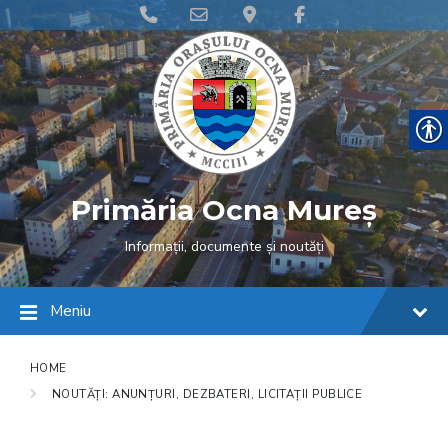
Skip
Skip
Skip
Phone
Email
Google
Facebook
to
to
to
content
main
footer
Number
Address
Maps
navigation
for
calling
Primăria Ocna Mureș
Informații, documente și noutăți
Meniu
HOME
NOUTĂȚI: ANUNȚURI, DEZBATERI, LICITAȚII PUBLICE