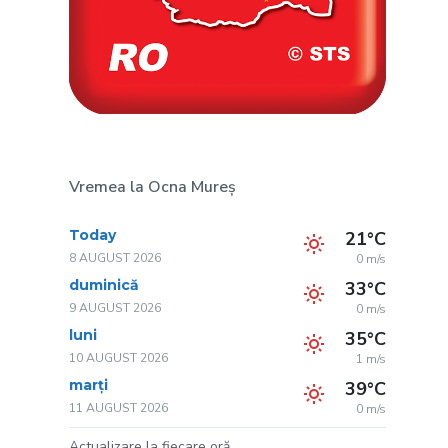
Vremea la Ocna Mureș
Today
21°C
8 AUGUST 2026
0 m/s
duminică
33°C
9 AUGUST 2026
0 m/s
luni
35°C
10 AUGUST 2026
1 m/s
marți
39°C
11 AUGUST 2026
0 m/s
Actualizare la fiecare oră.