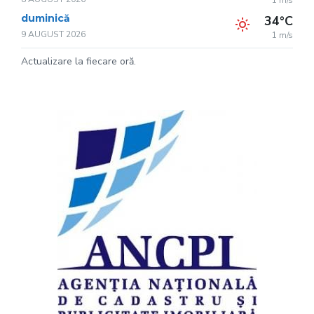
1 m/s
duminică
34°C
9 AUGUST 2026
1 m/s
Actualizare la fiecare oră.