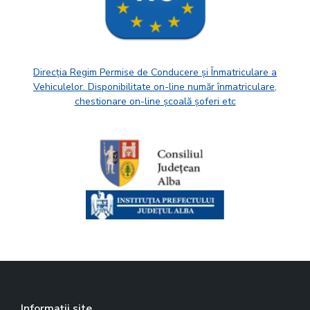
Direcția Regim Permise de Conducere și Înmatriculare a
Vehiculelor. Disponibilitate on-line număr înmatriculare,
chestionare on-line școală șoferi etc
Informații site