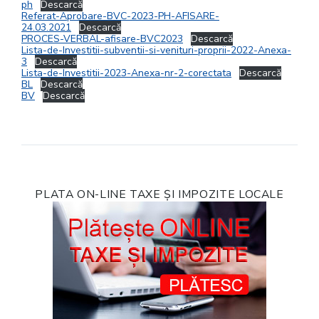
ph
Descarcă
Referat-Aprobare-BVC-2023-PH-AFISARE-
24.03.2021
Descarcă
PROCES-VERBAL-afisare-BVC2023
Descarcă
Lista-de-Investitii-subventii-si-venituri-proprii-2022-Anexa-
3
Descarcă
Lista-de-Investitii-2023-Anexa-nr-2-corectata
Descarcă
BL
Descarcă
BV
Descarcă
PLATA ON-LINE TAXE ȘI IMPOZITE LOCALE