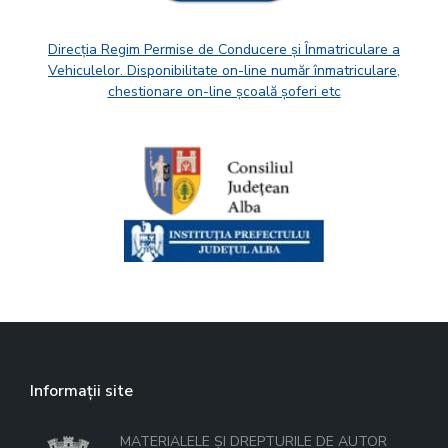
Direcția Regim Permise de Conducere și Înmatriculare a
Vehiculelor. Disponibilitate on-line număr înmatriculare,
chestionare on-line școală șoferi etc
Informații site
MATERIALELE ȘI DREPTURILE DE AUTOR