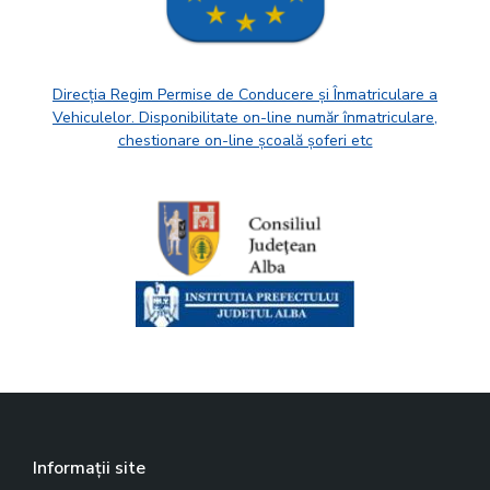
Direcția Regim Permise de Conducere și Înmatriculare a
Vehiculelor. Disponibilitate on-line număr înmatriculare,
chestionare on-line școală șoferi etc
Informații site