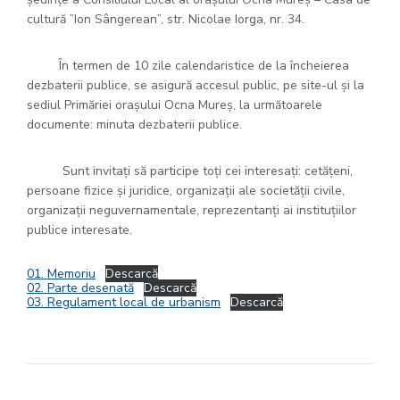
cultură ”Ion Sângerean”, str. Nicolae Iorga, nr. 34.
În termen de 10 zile calendaristice de la încheierea
dezbaterii publice, se asigură accesul public, pe site-ul şi la
sediul Primăriei oraşului Ocna Mureş, la următoarele
documente: minuta dezbaterii publice.
Sunt invitaţi să participe toţi cei interesaţi: cetăţeni,
persoane fizice şi juridice, organizaţii ale societăţii civile,
organizaţii neguvernamentale, reprezentanţi ai instituţiilor
publice interesate.
01. Memoriu
Descarcă
02. Parte desenată
Descarcă
03. Regulament local de urbanism
Descarcă