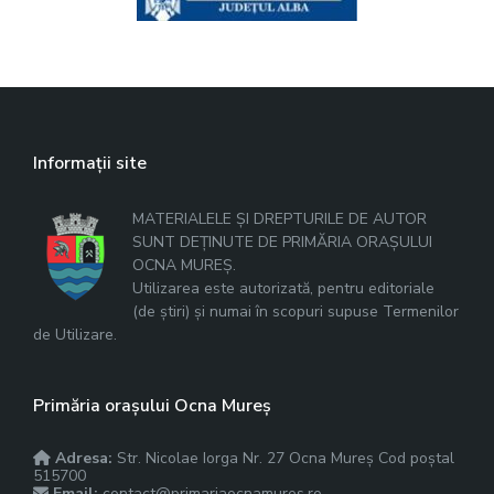
Informații site
MATERIALELE ȘI DREPTURILE DE AUTOR
SUNT DEȚINUTE DE PRIMĂRIA ORAȘULUI
OCNA MUREȘ.
Utilizarea este autorizată, pentru editoriale
(de știri) și numai în scopuri supuse Termenilor
de Utilizare.
Primăria orașului Ocna Mureș
Adresa:
Str. Nicolae Iorga Nr. 27 Ocna Mureș Cod poștal
515700
Email:
contact@primariaocnamures.ro