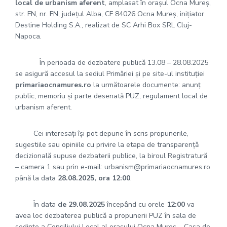
local de urbanism aferent
, amplasat în orașul Ocna Mureș,
str. FN, nr. FN, județul Alba, CF 84026 Ocna Mureș, inițiator
Destine Holding S.A., realizat de SC Arhi Box SRL Cluj-
Napoca.
În perioada de dezbatere publică 13.08 – 28.08.2025
se asigură accesul la sediul Primăriei și pe site-ul instituției
primariaocnamures.ro
la următoarele documente: anunț
public, memoriu și parte desenată PUZ, regulament local de
urbanism aferent.
Cei interesaţi îşi pot depune în scris propunerile,
sugestiile sau opiniile cu privire la etapa de transparență
decizională supuse dezbaterii publice, la biroul Registratură
– camera 1 sau prin e-mail: urbanism@primariaocnamures.ro
până la data
28.08.2025, ora 12:00
.
În data
de 29.08.2025
începând cu orele
12:00
va
avea loc dezbaterea publică a propunerii PUZ în sala de
ședințe a Consiliului Local al orașului Ocna Mureș – Casa de