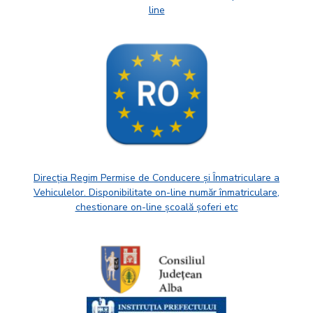
line
Direcția Regim Permise de Conducere și Înmatriculare a
Vehiculelor. Disponibilitate on-line număr înmatriculare,
chestionare on-line școală șoferi etc